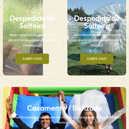
Despedida de
Despedida de
Solteira
Solteiro
Aventura e risadas garantidas
Adrenalina, diversão e desafios
para uma despedida de solteira
para uma despedida épica entre
inesquecível!
amigos!
SABER MAIS
SABER MAIS
Casamento / Batizado
Momentos especiais com experiências únicas para tornar o dia ainda mais
memorável.