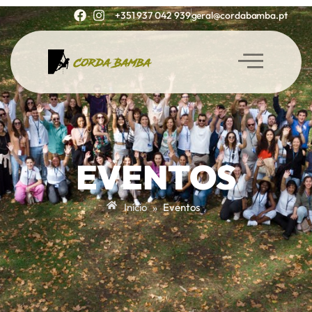
+351 937 042 939
geral@cordabamba.pt
EVENTOS
Início
»
Eventos